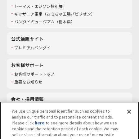
トーマス・エジソン特別展
キッザニア東京（おもちゃ工場パビリオン）​
バンダイミュージアム（栃木県）
公式通販サイト
プレミアムバンダイ
お客様サポート
お客様サポートトップ
重要なお知らせ
会社・採用情報
会社情報
We use unique personal identifier such as cookies to
採用情報
analyze our traffic and to personalize content and ads.
Please click
here
to see more details about how we use
サステナビリティ
cookies and the retention period of each cookie. We may
お問い合わせ
sell or share information about your use of our website