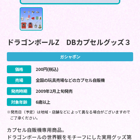
ドラゴンボールZ DBカプセルグッズ３
ガシャポン
価格
200
円(税込)
売場
全国の玩具売場などのカプセル自販機
発売時期
2009
年
2
月
上旬
発売
対象年齢
6歳以上
※発売日（予定）は地域・店舗などによって異なる場合がございますので
ご了承ください。
カプセル自販機専用商品。
ドラゴンボールの世界観をモチーフにした実用グッズ第