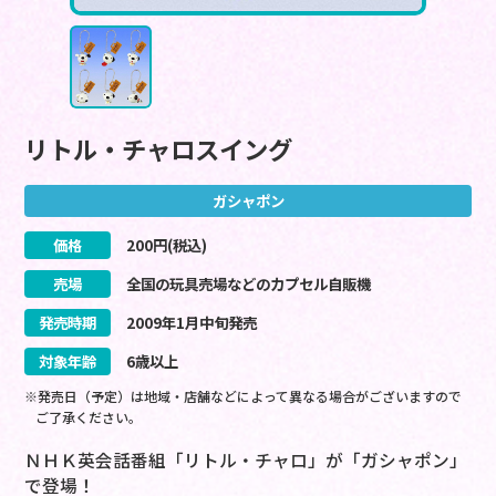
リトル・チャロスイング
ガシャポン
価格
200
円(税込)
売場
全国の玩具売場などのカプセル自販機
発売時期
2009
年
1
月
中旬
発売
対象年齢
6歳以上
※発売日（予定）は地域・店舗などによって異なる場合がございますので
ご了承ください。
ＮＨＫ英会話番組「リトル・チャロ」が「ガシャポン」
で登場！