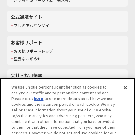
バンダイミュージアム（栃木県）
公式通販サイト
プレミアムバンダイ
お客様サポート
お客様サポートトップ
重要なお知らせ
会社・採用情報
会社情報
We use unique personal identifier such as cookies to
採用情報
analyze our traffic and to personalize content and ads.
Please click
here
to see more details about how we use
サステナビリティ
cookies and the retention period of each cookie. We may
お問い合わせ
sell or share information about your use of our website
to/with our analytics and advertising partners, who may
combine it with other information that you have provided
to them or that they have collected from your use of their
services. However, we do not set and use cookies for our
ウェブサイトご利用条件
ソーシャルメディアポリシー