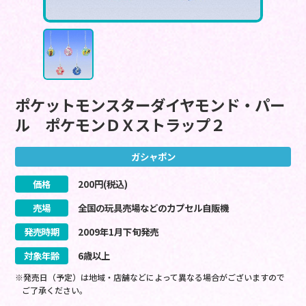
ポケットモンスターダイヤモンド・パー
ル ポケモンＤＸストラップ２
ガシャポン
価格
200
円(税込)
売場
全国の玩具売場などのカプセル自販機
発売時期
2009
年
1
月
下旬
発売
対象年齢
6歳以上
※発売日（予定）は地域・店舗などによって異なる場合がございますので
ご了承ください。