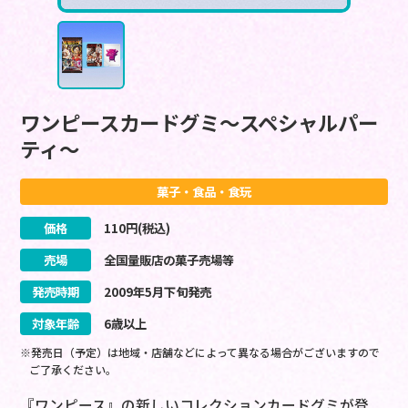
ワンピースカードグミ～スペシャルパー
ティ～
菓子・食品・食玩
価格
110
円(税込)
売場
全国量販店の菓子売場等
発売時期
2009
年
5
月
下旬
発売
対象年齢
6歳以上
※発売日（予定）は地域・店舗などによって異なる場合がございますので
ご了承ください。
『ワンピース』の新しいコレクションカードグミが登