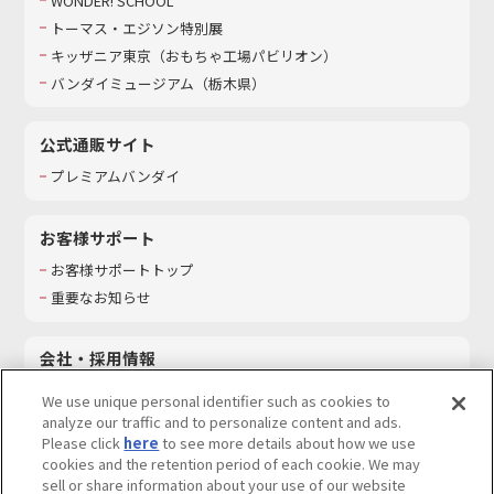
WONDER! SCHOOL
トーマス・エジソン特別展
キッザニア東京（おもちゃ工場パビリオン）​
バンダイミュージアム（栃木県）
公式通販サイト
プレミアムバンダイ
お客様サポート
お客様サポートトップ
重要なお知らせ
会社・採用情報
会社情報
We use unique personal identifier such as cookies to
採用情報
analyze our traffic and to personalize content and ads.
Please click
here
to see more details about how we use
サステナビリティ
cookies and the retention period of each cookie. We may
お問い合わせ
sell or share information about your use of our website