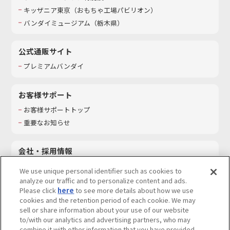
キッザニア東京（おもちゃ工場パビリオン）​
バンダイミュージアム（栃木県）
公式通販サイト
プレミアムバンダイ
お客様サポート
お客様サポートトップ
重要なお知らせ
会社・採用情報
会社情報
We use unique personal identifier such as cookies to
採用情報
analyze our traffic and to personalize content and ads.
Please click
here
to see more details about how we use
サステナビリティ
cookies and the retention period of each cookie. We may
お問い合わせ
sell or share information about your use of our website
to/with our analytics and advertising partners, who may
combine it with other information that you have provided