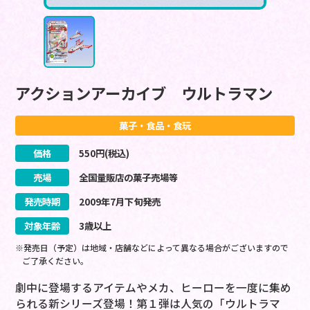
アクションアーカイブ ウルトラマン
菓子・食品・食玩
価格
550
円(税込)
売場
全国量販店の菓子売場等
発売時期
2009
年
7
月
下旬
発売
対象年齢
3歳以上
※発売日（予定）は地域・店舗などによって異なる場合がございますので
ご了承ください。
劇中に登場するアイテムやメカ、ヒーローを一度に集め
られる新シリーズ登場！第１弾は人気の「ウルトラマ