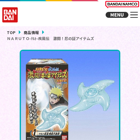
TOP
商品情報
ＮＡＲＵＴＯ-ﾅﾙﾄ-疾風伝 激闘！忍の証アイテムズ