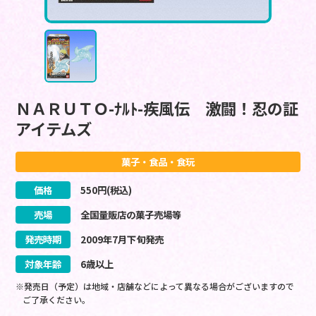
ＮＡＲＵＴＯ-ﾅﾙﾄ-疾風伝 激闘！忍の証
アイテムズ
菓子・食品・食玩
価格
550
円(税込)
売場
全国量販店の菓子売場等
発売時期
2009
年
7
月
下旬
発売
対象年齢
6歳以上
※発売日（予定）は地域・店舗などによって異なる場合がございますので
ご了承ください。