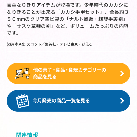
豪華なりきりアイテムが登場です。少年時代のカカシに
なりきることが出来る「カカシ手甲セット」、全長約３
５０mmのクリア空ビ製の「ナルト風遁・螺旋手裏剣」
や「サスケ草薙の剣」など、ボリュームたっぷりの内容
です。
(c)岸本斉史 スコット／集英社・テレビ東京・ぴえろ
関連情報