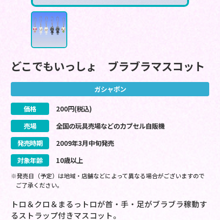
どこでもいっしょ ブラブラマスコット
ガシャポン
価格
200
円(税込)
売場
全国の玩具売場などのカプセル自販機
発売時期
2009
年
3
月
中旬
発売
対象年齢
10歳以上
※発売日（予定）は地域・店舗などによって異なる場合がございますので
ご了承ください。
トロ＆クロ＆まるっトロが首・手・足がブラブラ稼動す
るストラップ付きマスコット。