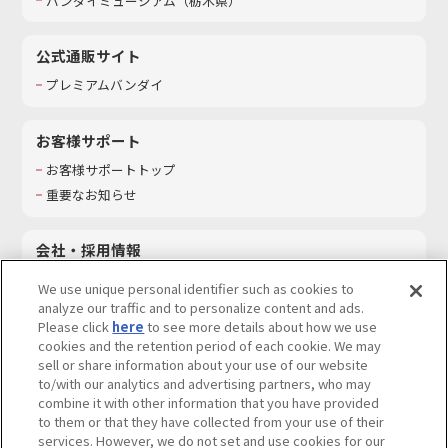
バンダイミュージアム（栃木県）
公式通販サイト
プレミアムバンダイ
お客様サポート
お客様サポートトップ
重要なお知らせ
会社・採用情報
会社情報
We use unique personal identifier such as cookies to
採用情報
analyze our traffic and to personalize content and ads.
Please click
here
to see more details about how we use
サステナビリティ
cookies and the retention period of each cookie. We may
お問い合わせ
sell or share information about your use of our website
to/with our analytics and advertising partners, who may
combine it with other information that you have provided
to them or that they have collected from your use of their
services. However, we do not set and use cookies for our
ウェブサイトご利用条件
ソーシャルメディアポリシー