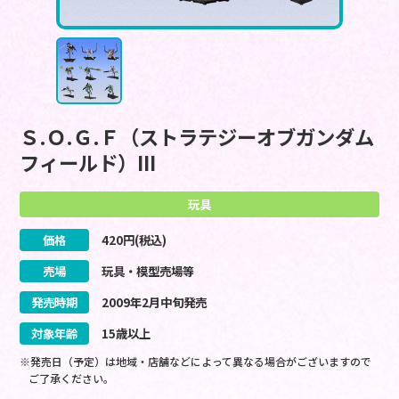
Ｓ.Ｏ.Ｇ.Ｆ（ストラテジーオブガンダム
フィールド）III
玩具
価格
420
円(税込)
売場
玩具・模型売場等
発売時期
2009
年
2
月
中旬
発売
対象年齢
15歳以上
※発売日（予定）は地域・店舗などによって異なる場合がございますので
ご了承ください。