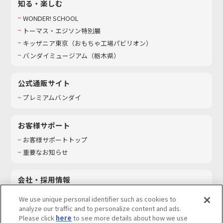
知る・楽しむ
WONDER! SCHOOL
トーマス・エジソン特別展
キッザニア東京（おもちゃ工場パビリオン）​
バンダイミュージアム（栃木県）
公式通販サイト
プレミアムバンダイ
お客様サポート
お客様サポートトップ
重要なお知らせ
会社・採用情報
会社情報
We use unique personal identifier such as cookies to
採用情報
analyze our traffic and to personalize content and ads.
Please click
here
to see more details about how we use
サステナビリティ