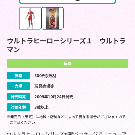
ウルトラヒーローシリーズ１ ウルトラ
マン
玩具
価格
880
円(税込)
売場
玩具売場等
発売時期
2009
年
10
月
24
日
発売
対象年齢
3歳以上
※発売日（予定）は地域・店舗などによって異なる場合がございますので
ご了承ください。
ウルトラヒーローシリーズが新パッケージでリニューア