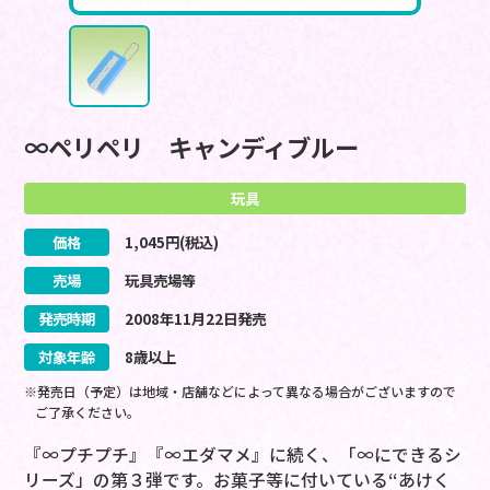
∞ペリペリ キャンディブルー
玩具
価格
1,045
円(税込)
売場
玩具売場等
発売時期
2008
年
11
月
22
日
発売
対象年齢
8歳以上
※発売日（予定）は地域・店舗などによって異なる場合がございますので
ご了承ください。
『∞プチプチ』『∞エダマメ』に続く、「∞にできるシ
リーズ」の第３弾です。お菓子等に付いている“あけく