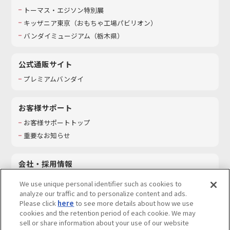
トーマス・エジソン特別展
キッザニア東京（おもちゃ工場パビリオン）​
バンダイミュージアム（栃木県）
公式通販サイト
プレミアムバンダイ
お客様サポート
お客様サポートトップ
重要なお知らせ
会社・採用情報
会社情報
We use unique personal identifier such as cookies to
採用情報
analyze our traffic and to personalize content and ads.
Please click
here
to see more details about how we use
サステナビリティ
cookies and the retention period of each cookie. We may
お問い合わせ
sell or share information about your use of our website