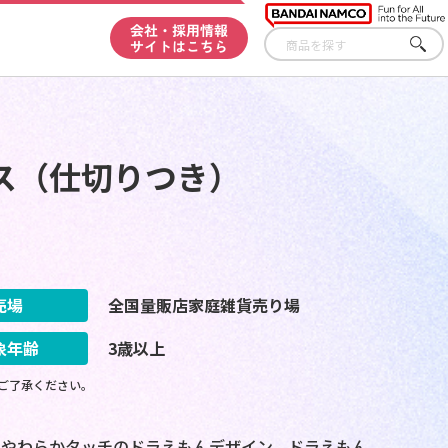
会社・採用情報
サイトはこちら
さが
す
ス（仕切りつき）
売場
全国量販店家庭雑貨売り場
象年齢
3歳以上
ご了承ください。
！やわらかタッチのドラえもんデザイン。ドラえもん