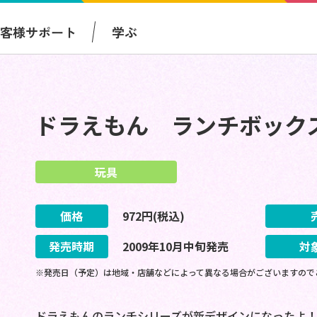
お客様サポート
学ぶ
ドラえもん ランチボック
玩具
価格
972
円(税込)
発売時期
2009
年
10
月
中旬
発売
対
※発売日（予定）は地域・店舗などによって異なる場合がございますので
ドラえもんのランチシリーズが新デザインになったよ