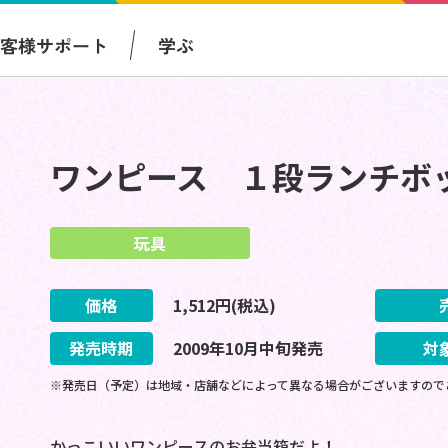
お客様サポート
学ぶ
ワンピース １段ランチボ
玩具
価格
1,512
円(税込)
発売時期
2009
年
10
月
中旬
発売
対
※発売日（予定）は地域・店舗などによって異なる場合がございますので
かっこいいワンピースのお弁当箱だよ！