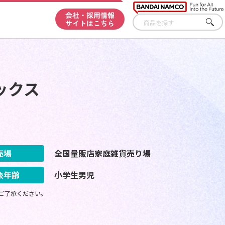
会社・採用情報
サイトはこちら
さが
す
ックス
売場
全国量販店家庭雑貨売り場
象年齢
小学生男児
ご了承ください。