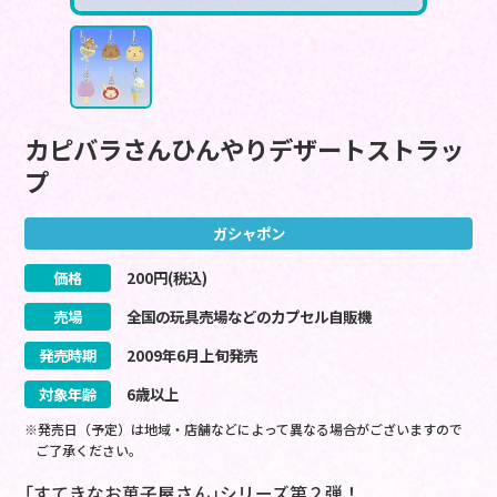
カピバラさんひんやりデザートストラッ
プ
ガシャポン
価格
200
円(税込)
売場
全国の玩具売場などのカプセル自販機
発売時期
2009
年
6
月
上旬
発売
対象年齢
6歳以上
※発売日（予定）は地域・店舗などによって異なる場合がございますので
ご了承ください。
｢すてきなお菓子屋さん｣シリーズ第２弾！