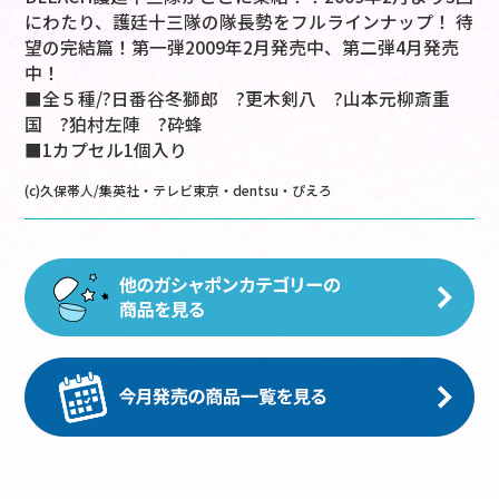
にわたり、護廷十三隊の隊長勢をフルラインナップ！ 待
望の完結篇！第一弾2009年2月発売中、第二弾4月発売
中！
■全５種/?日番谷冬獅郎 ?更木剣八 ?山本元柳斎重
国 ?狛村左陣 ?砕蜂
■1カプセル1個入り
(c)久保帯人/集英社・テレビ東京・dentsu・ぴえろ