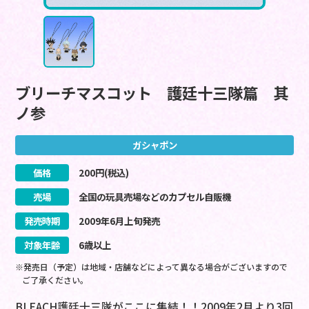
ブリーチマスコット 護廷十三隊篇 其
ノ参
ガシャポン
価格
200
円(税込)
売場
全国の玩具売場などのカプセル自販機
発売時期
2009
年
6
月
上旬
発売
対象年齢
6歳以上
※発売日（予定）は地域・店舗などによって異なる場合がございますので
ご了承ください。
BLEACH護廷十三隊がここに集結！！2009年2月より3回