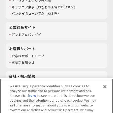
トーマス・エジソン特別展
キッザニア東京（おもちゃ工場パビリオン）​
バンダイミュージアム（栃木県）
公式通販サイト
プレミアムバンダイ
お客様サポート
お客様サポートトップ
重要なお知らせ
会社・採用情報
会社情報
We use unique personal identifier such as cookies to
採用情報
analyze our traffic and to personalize content and ads.
Please click
here
to see more details about how we use
サステナビリティ
cookies and the retention period of each cookie. We may
お問い合わせ
sell or share information about your use of our website
to/with our analytics and advertising partners, who may