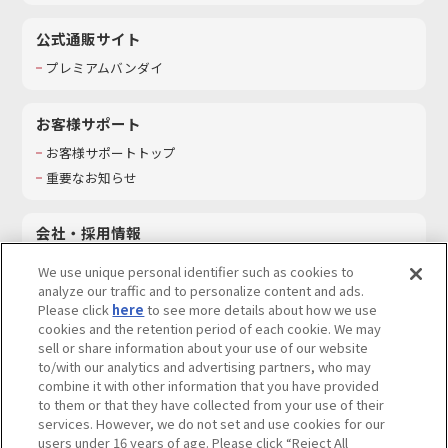
公式通販サイト
プレミアムバンダイ
お客様サポート
お客様サポートトップ
重要なお知らせ
会社・採用情報
会社情報
We use unique personal identifier such as cookies to
採用情報
analyze our traffic and to personalize content and ads.
Please click
here
to see more details about how we use
サステナビリティ
cookies and the retention period of each cookie. We may
お問い合わせ
sell or share information about your use of our website
to/with our analytics and advertising partners, who may
combine it with other information that you have provided
to them or that they have collected from your use of their
services. However, we do not set and use cookies for our
ウェブサイトご利用条件
ソーシャルメディアポリシー
users under 16 years of age. Please click “Reject All