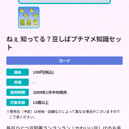
ねぇ 知ってる？豆しばプチマメ知識セッ
ト
カード
価格
100
円(税込)
売場
-
発売時期
2009
年
1
月
中旬
発売
対象年齢
10歳以上
※発売日（予定）は地域・店舗などによって異なる場合がございますので
ご了承ください。
毎日ひとつ豆知識ランランラン♪かわいい豆しばのお手