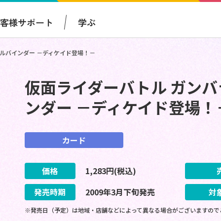
お客様サポート
学ぶ
ャルバインダー －ディケイド登場！－
仮面ライダーバトル ガンバ
ンダー －ディケイド登場！
カード
価格
1,283
円(税込)
発売時期
2009
年
3
月
下旬
発売
対
※発売日（予定）は地域・店舗などによって異なる場合がございますので