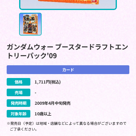
ガンダムウォー ブースタードラフトエン
トリーパック'09
カード
価格
1,711
円(税込)
売場
-
発売時期
2009
年
4
月
中旬
発売
対象年齢
10歳以上
※発売日（予定）は地域・店舗などによって異なる場合がございますので
ご了承ください。