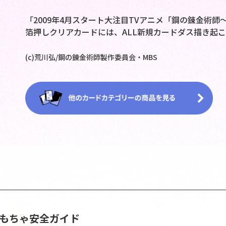
「2009年4月スタート大注目TVアニメ「鋼の錬金術
箔押しクリアカードには、ALL新規カードダス描き起
(c)荒川弘/鋼の錬金術師製作委員会・MBS
おもちゃ安全ガイド