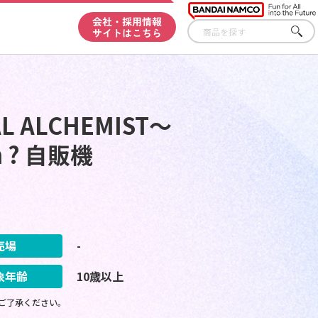
会社・採用情報
サイトはこちら
さが
す
 ALCHEMIST～
on ? 自販機
売場
-
象年齢
10歳以上
ご了承ください。