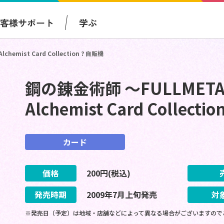
お客様サポート
学ぶ
hemist Card Collection ? 自販機
鋼の錬金術師 ～FULLMETAL
Alchemist Card Collecti
カード
価格
200
円(税込)
発売時期
2009
年
7
月
上旬
発売
対
※発売日（予定）は地域・店舗などによって異なる場合がございますので