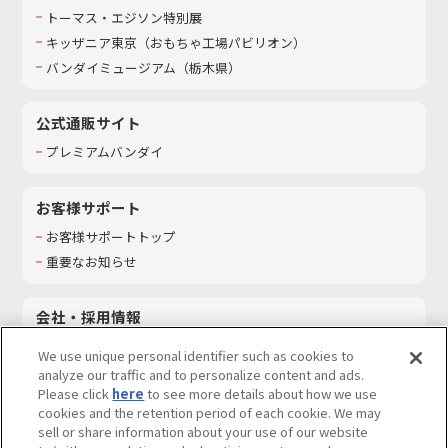
トーマス・エジソン特別展
キッザニア東京（おもちゃ工場パビリオン）​
バンダイミュージアム（栃木県）
公式通販サイト
プレミアムバンダイ
お客様サポート
お客様サポートトップ
重要なお知らせ
会社・採用情報
会社情報
We use unique personal identifier such as cookies to
採用情報
analyze our traffic and to personalize content and ads.
Please click
here
to see more details about how we use
サステナビリティ
cookies and the retention period of each cookie. We may
お問い合わせ
sell or share information about your use of our website