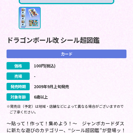
ドラゴンボール改 シール超図鑑
カード
価格
100
円(税込)
売場
-
発売時期
2009
年
9
月
上旬
発売
対象年齢
6歳以上
※発売日（予定）は地域・店舗などによって異なる場合がございますので
ご了承ください。
～貼って！作って！集めよう！～ ジャンボカードダス
に新たな遊びのカテゴリー、“シール超図鑑”が登場ッ！