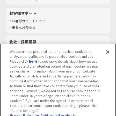
お客様サポート
お客様サポートトップ
重要なお知らせ
会社・採用情報
会社情報
We use unique personal identifier such as cookies to
採用情報
analyze our traffic and to personalize content and ads.
Please click
here
to see more details about how we use
サステナビリティ
cookies and the retention period of each cookie. We may
お問い合わせ
sell or share information about your use of our website
to/with our analytics and advertising partners, who may
combine it with other information that you have provided
to them or that they have collected from your use of their
services. However, we do not set and use cookies for our
ウェブサイトご利用条件
ソーシャルメディアポリシー
users under 16 years of age. Please click “Reject All
個人情報及び特定個人情報等の取り扱いに関する保護方針
Cookies” if you are under the age of 16 or to reject all
cookies. To customize your cookie settings, please click
Do Not Sell or Share My Personal Information
著作権・商標について
“Cookie Settings”.
Privacy Policy for California Residents
カスタマーハラスメントに対する基本的な対応方針