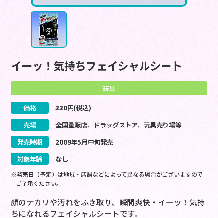
イーッ！気持ちフェイシャルシート
玩具
価格
330
円(税込)
売場
全国量販店、ドラッグストア、玩具売り場等
発売時期
2009
年
5
月
中旬
発売
対象年齢
なし
※発売日（予定）は地域・店舗などによって異なる場合がございますので
ご了承ください。
顔のテカリや汚れをふき取り、瞬間爽快・イーッ！気持
ちになれるフェイシャルシートです。