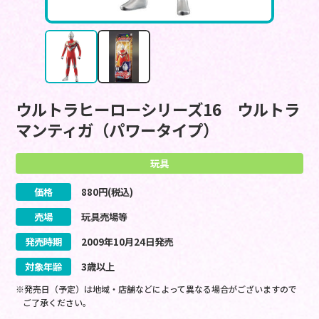
ウルトラヒーローシリーズ16 ウルトラ
マンティガ（パワータイプ）
玩具
価格
880
円(税込)
売場
玩具売場等
発売時期
2009
年
10
月
24
日
発売
対象年齢
3歳以上
※発売日（予定）は地域・店舗などによって異なる場合がございますので
ご了承ください。