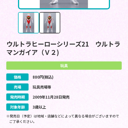
ウルトラヒーローシリーズ21 ウルトラ
マンガイア（Ｖ２)
玩具
価格
880
円(税込)
売場
玩具売場等
発売時期
2009
年
11
月
28
日
発売
対象年齢
3歳以上
※発売日（予定）は地域・店舗などによって異なる場合がございますので
ご了承ください。