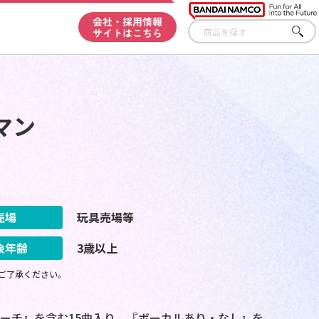
会社・採用情報
サイトはこちら
さが
す
マン
売場
玩具売場等
象年齢
3歳以上
ご了承ください。
ーチ』を含む15曲入り。『ボーカルあり・なし』を