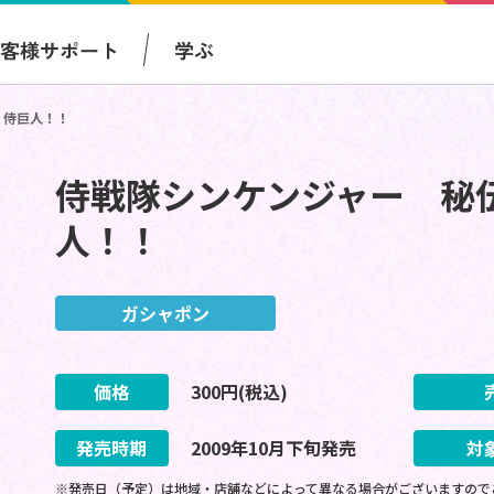
お客様サポート
学ぶ
！侍巨人！！
侍戦隊シンケンジャー 秘
人！！
ガシャポン
価格
300
円(税込)
発売時期
2009
年
10
月
下旬
発売
対
※発売日（予定）は地域・店舗などによって異なる場合がございますので