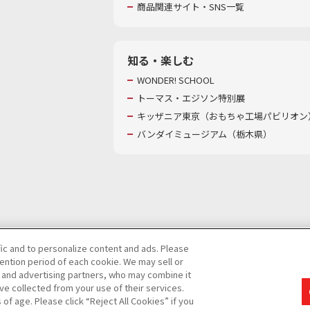
商品関連サイト・SNS一覧
知る・楽しむ
WONDER! SCHOOL
トーマス・エジソン特別展
キッザニア東京（おもちゃ工場パビリオン）
バンダイミュージアム（栃木県）
fic and to personalize content and ads. Please
ntion period of each cookie. We may sell or
び特定個人情報等の取り扱いに関する保護方針
s and advertising partners, who may combine it
ve collected from your use of their services.
て
カスタマーハラスメントに対する基本的な対応方針
f age. Please click “Reject All Cookies” if you