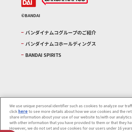
©BANDAI
バンダイナムコグループのご紹介
バンダイナムコホールディングス
BANDAI SPIRITS
We use unique personal identifier such as cookies to analyze our traf
click
here
to see more details about how we use cookies and the rete
ウェブサイトご利用条件
ソーシャルメディアポリシー
個人情報及
share information about your use of our website to/with our analytic
with other information that you have provided to them or that they ha
Do Not Sell or Share My Personal Information
著作権・商標につい
However, we do not set and use cookies for our users under 16 years o