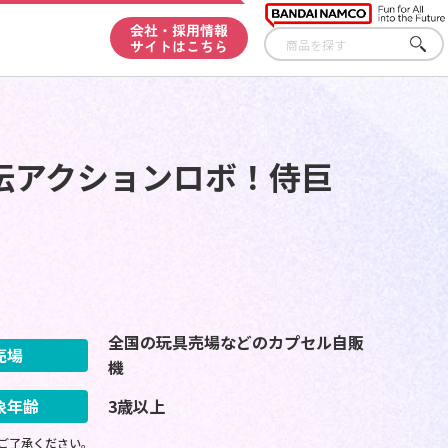
会社・採用情報
サイトはこちら
さが
す
伝アクションロボ！侍巨
全国の玩具売場などのカプセル自販
売場
機
象年齢
3歳以上
ご了承ください。