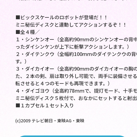
■ビックスケールのロボットが登場だ！！
ミニ秘伝ディスクと連動してアクションするぞ！！
■全４種／
１・シンケンオー（全高約90ｍｍのシンケンオーの背
ったダイシンケンが上下に斬撃アクションします。）
２・ダイテンクウ（全幅約100ｍｍのダイテンクウの
す。）
３・ダイカイオー（全高約90ｍｍのダイカイオーの胸
た、２本の剣、扇は取り外し可能で、両手に装備させる
転させると４つのモードも再現できます。）
４・ダイゴヨウ（全高約78ｍｍで、提灯モード、十手
ミニ秘伝ディスク５枚付で、おなかにセットすると射出
■１カプセル１セット入り
(c)2009 テレビ朝日・東映AG・東映