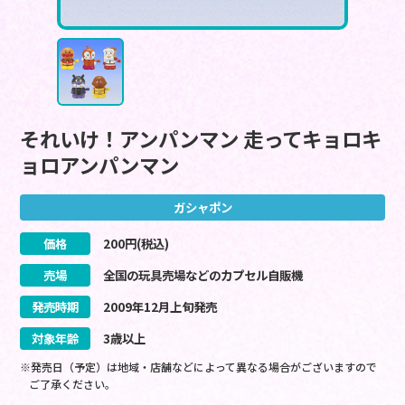
それいけ！アンパンマン 走ってキョロキ
ョロアンパンマン
ガシャポン
価格
200
円(税込)
売場
全国の玩具売場などのカプセル自販機
発売時期
2009
年
12
月
上旬
発売
対象年齢
3歳以上
※発売日（予定）は地域・店舗などによって異なる場合がございますので
ご了承ください。