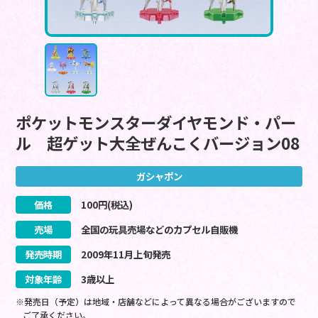
ポケットモンスターダイヤモンド・パー
ル 超ゲット大全ぜんこくバージョン08
ガシャポン
価格
100
円(税込)
売場
全国の玩具売場などのカプセル自販機
発売時期
2009
年
11
月
上旬
発売
対象年齢
3歳以上
※発売日（予定）は地域・店舗などによって異なる場合がございますので
ご了承ください。