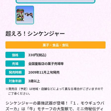
超えろ！シンケンジャー
菓子・食品・食玩
価格
330
円(税込)
売場
全国量販店の菓子売場等
発売時期
2009
年
11
月
上旬
発売
対象年齢
3歳以上
※発売日（予定）は地域・店舗などによって異なる場合がございますので
ご了承ください。
シンケンジャーの最強武器が登場！『１．モウギュウバ
ズーカ』は「牛」モチーフの大型獣で、ミニ侍秘伝ディ