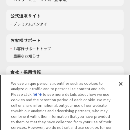
公式通販サイト
プレミアムバンダイ
お客様サポート
お客様サポートトップ
重要なお知らせ
会社・採用情報
会社情報
We use unique personal identifier such as cookies to
採用情報
analyze our traffic and to personalize content and ads.
Please click
here
to see more details about how we use
サステナビリティ
cookies and the retention period of each cookie. We may
お問い合わせ
sell or share information about your use of our website
to/with our analytics and advertising partners, who may
combine it with other information that you have provided
to them or that they have collected from your use of their
services. However, we do not set and use cookies for our
ウェブサイトご利用条件
ソーシャルメディアポリシー