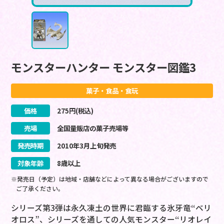
モンスターハンター モンスター図鑑3
菓子・食品・食玩
価格
275
円(税込)
売場
全国量販店の菓子売場等
発売時期
2010
年
3
月
上旬
発売
対象年齢
8歳以上
※発売日（予定）は地域・店舗などによって異なる場合がございますので
ご了承ください。
シリーズ第3弾は永久凍土の世界に君臨する氷牙竜“ベリ
オロス”、シリーズを通しての人気モンスター“リオレイ