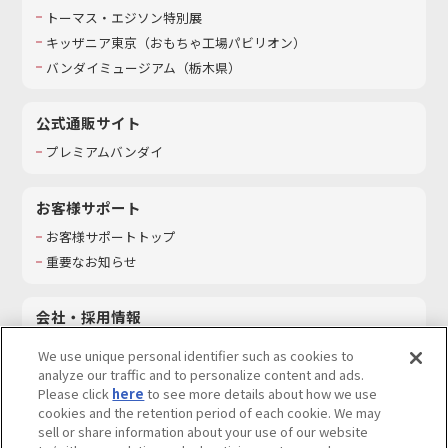
トーマス・エジソン特別展
キッザニア東京（おもちゃ工場パビリオン）​
バンダイミュージアム（栃木県）
公式通販サイト
プレミアムバンダイ
お客様サポート
お客様サポートトップ
重要なお知らせ
会社・採用情報
会社情報
We use unique personal identifier such as cookies to
採用情報
analyze our traffic and to personalize content and ads.
Please click
here
to see more details about how we use
サステナビリティ
cookies and the retention period of each cookie. We may
お問い合わせ
sell or share information about your use of our website