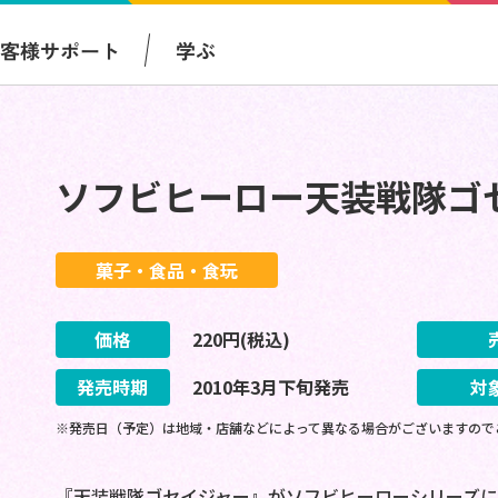
お客様サポート
学ぶ
ソフビヒーロー天装戦隊ゴ
菓子・食品・食玩
価格
220
円(税込)
発売時期
2010
年
3
月
下旬
発売
対
※発売日（予定）は地域・店舗などによって異なる場合がございますので
『天装戦隊ゴセイジャー』がソフビヒーローシリーズに