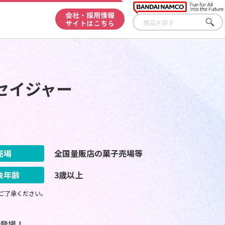
会社・採用情報
サイトはこちら
さが
す
セイジャー
売場
全国量販店の菓子売場等
象年齢
3歳以上
ご了承ください。
登場！