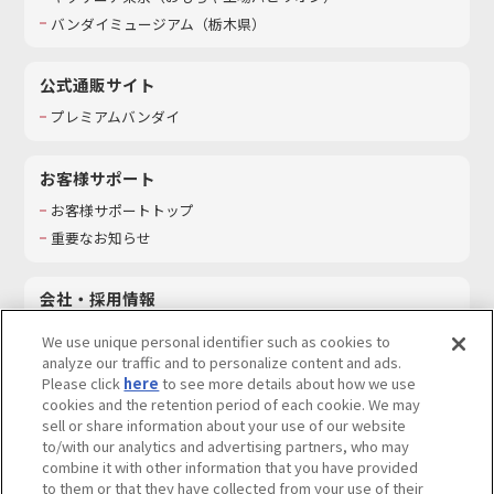
バンダイミュージアム（栃木県）
公式通販サイト
プレミアムバンダイ
お客様サポート
お客様サポートトップ
重要なお知らせ
会社・採用情報
会社情報
We use unique personal identifier such as cookies to
採用情報
analyze our traffic and to personalize content and ads.
Please click
here
to see more details about how we use
サステナビリティ
cookies and the retention period of each cookie. We may
お問い合わせ
sell or share information about your use of our website
to/with our analytics and advertising partners, who may
combine it with other information that you have provided
to them or that they have collected from your use of their