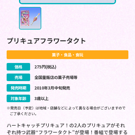
プリキュアフラワータクト
菓子・食品・食玩
価格
275
円(税込)
売場
全国量販店の菓子売場等
発売時期
2010
年
3
月
中旬
発売
対象年齢
3歳以上
※発売日（予定）は地域・店舗などによって異なる場合がございますので
ご了承ください。
ハートキャッチプリキュア！の2人のプリキュアがそれ
ぞれ持つ武器“フラワータクト”が登場！番組で登場する