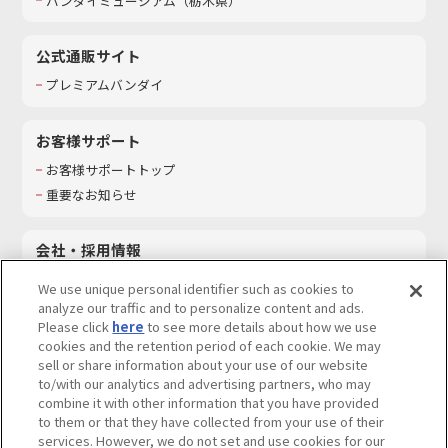
バンダイミュージアム（栃木県）
公式通販サイト
プレミアムバンダイ
お客様サポート
お客様サポートトップ
重要なお知らせ
会社・採用情報
会社情報
We use unique personal identifier such as cookies to
採用情報
analyze our traffic and to personalize content and ads.
Please click
here
to see more details about how we use
サステナビリティ
cookies and the retention period of each cookie. We may
お問い合わせ
sell or share information about your use of our website
to/with our analytics and advertising partners, who may
combine it with other information that you have provided
to them or that they have collected from your use of their
services. However, we do not set and use cookies for our
ウェブサイトご利用条件
ソーシャルメディアポリシー