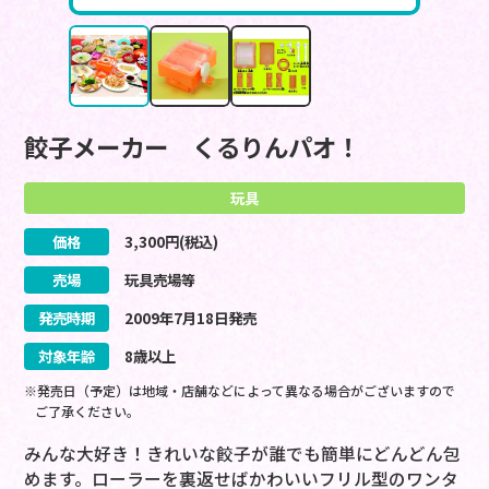
餃子メーカー くるりんパオ！
玩具
価格
3,300
円(税込)
売場
玩具売場等
発売時期
2009
年
7
月
18
日
発売
対象年齢
8歳以上
※発売日（予定）は地域・店舗などによって異なる場合がございますので
ご了承ください。
みんな大好き！きれいな餃子が誰でも簡単にどんどん包
めます。ローラーを裏返せばかわいいフリル型のワンタ