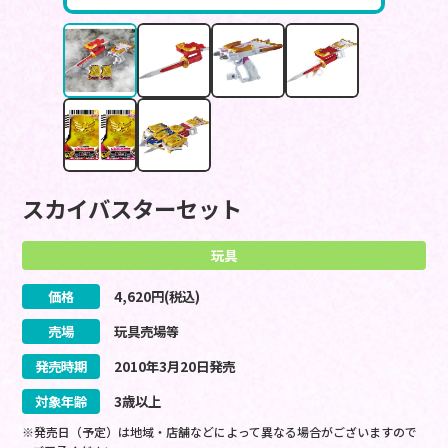
スカイバスターセット
玩具
価格
4,620
円(税込)
売場
玩具売場等
発売時期
2010
年
3
月
20
日
発売
対象年齢
3歳以上
※発売日（予定）は地域・店舗などによって異なる場合がございますので