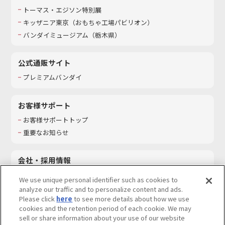
トーマス・エジソン特別展
キッザニア東京（おもちゃ工場パビリオン）​
バンダイミュージアム（栃木県）
公式通販サイト
プレミアムバンダイ
お客様サポート
お客様サポートトップ
重要なお知らせ
会社・採用情報
会社情報
We use unique personal identifier such as cookies to
採用情報
analyze our traffic and to personalize content and ads.
Please click
here
to see more details about how we use
サステナビリティ
cookies and the retention period of each cookie. We may
お問い合わせ
sell or share information about your use of our website