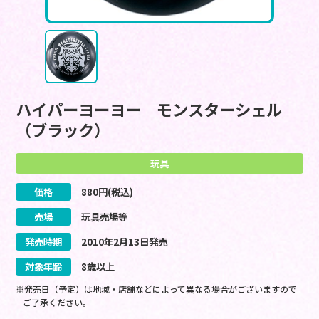
ハイパーヨーヨー モンスターシェル
（ブラック）
玩具
価格
880
円(税込)
売場
玩具売場等
発売時期
2010
年
2
月
13
日
発売
対象年齢
8歳以上
※発売日（予定）は地域・店舗などによって異なる場合がございますので
ご了承ください。