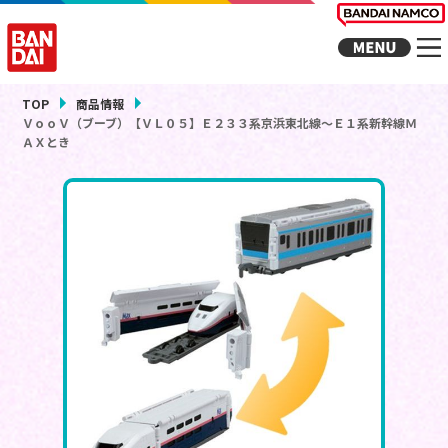
TOP
商品情報
ＶｏｏＶ（ブーブ）【ＶＬ０５】Ｅ２３３系京浜東北線～Ｅ１系新幹線Ｍ
ＡＸとき