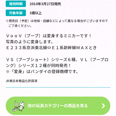
発売時期
2010
年
3
月
27
日
発売
対象年齢
3歳以上
※発売日（予定）は地域・店舗などによって異なる場合がございますので
ご了承ください。
ＶｏｏＶ（ブーブ）は変身するミニカーです！
写真のように変身します。
Ｅ２３３系京浜東北線⇔Ｅ１系新幹線ＭＡＸとき
ＶＳ（ブーブショート）シリーズ６種、ＶＬ（ブーブロ
ング）シリーズ１２種が同時発売！
※「変身」はバンダイの登録商標です。
JR東日本商品化許諾済