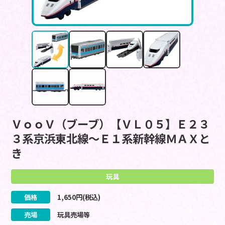
ＶｏｏＶ（ブーブ）【ＶＬ０５】Ｅ２３
３系京浜東北線～Ｅ１系新幹線ＭＡＸと
き
玩具
価格
1,650
円(税込)
売場
玩具売場等