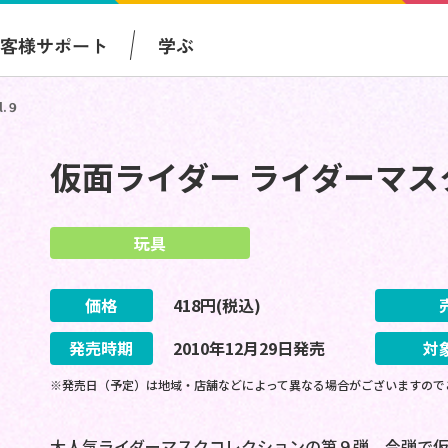
お客様サポート
学ぶ
.９
仮面ライダー ライダーマスク
玩具
価格
418
円(税込)
発売時期
2010
年
12
月
29
日
発売
対
※発売日（予定）は地域・店舗などによって異なる場合がございますので
大人気ライダーマスクコレクションの第９弾。今弾で仮