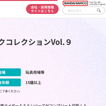
会社・採用情報
サイトはこちら
さが
す
コレクションVol.９
売場
玩具売場等
象年齢
15歳以上
ご了承ください。
面ライダー５５５シリーズがコンプリート可能！人