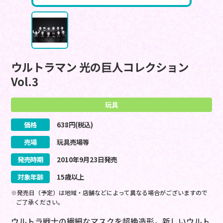
ウルトラマン 光の巨人コレクション
Vol.3
玩具
価格
638
円(税込)
売場
玩具売場等
発売時期
2010
年
9
月
23
日
発売
対象年齢
15歳以上
※発売日（予定）は地域・店舗などによって異なる場合がございますので
ご了承ください。
ウルトラ戦士の繊細なマスクを超絶造形。新しいウルト