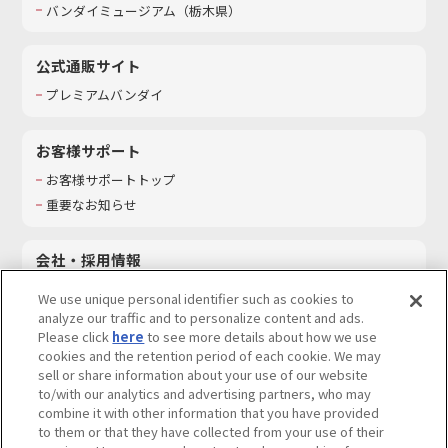
バンダイミュージアム（栃木県）
公式通販サイト
プレミアムバンダイ
お客様サポート
お客様サポートトップ
重要なお知らせ
会社・採用情報
会社情報
We use unique personal identifier such as cookies to
採用情報
analyze our traffic and to personalize content and ads.
Please click
here
to see more details about how we use
サステナビリティ
cookies and the retention period of each cookie. We may
お問い合わせ
sell or share information about your use of our website
to/with our analytics and advertising partners, who may
combine it with other information that you have provided
to them or that they have collected from your use of their