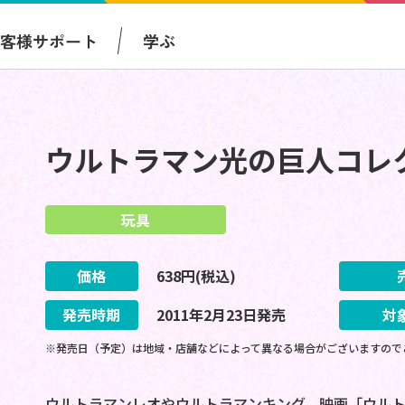
お客様サポート
学ぶ
ウルトラマン光の巨人コレクシ
玩具
価格
638
円(税込)
発売時期
2011
年
2
月
23
日
発売
対
※発売日（予定）は地域・店舗などによって異なる場合がございますので
ウルトラマンレオやウルトラマンキング、映画「ウルトラマ