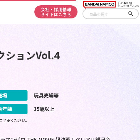
会社・採用情報
サイトはこちら
さが
す
ョンVol.4
売場
玩具売場等
象年齢
15歳以上
ご了承ください。
ンゼロ THE MOVIE 超決戦！ベリアル銀河帝