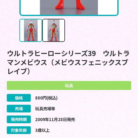
ウルトラヒーローシリーズ39 ウルトラ
マンメビウス（メビウスフェニックスブ
レイブ）
玩具
価格
880
円(税込)
売場
玩具売場等
発売時期
2009
年
11
月
28
日
発売
対象年齢
3歳以上