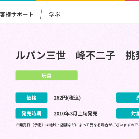
お客様サポート
学ぶ
ルパン三世 峰不二子 挑
玩具
価格
262
円(税込)
発売時期
2010
年
3
月
上旬
発売
対
※発売日（予定）は地域・店舗などによって異なる場合がございますので