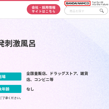
会社・採用情報
サイトはこちら
さが
す
発刺激風呂
全国量販店、ドラッグストア、雑貨
売場
店、コンビニ等
象年齢
なし
ご了承ください。