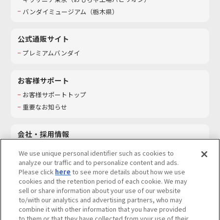
バンダイミュージアム（栃木県）
公式通販サイト
プレミアムバンダイ
お客様サポート
お客様サポートトップ
重要なお知らせ
会社・採用情報
会社情報
We use unique personal identifier such as cookies to
採用情報
analyze our traffic and to personalize content and ads.
Please click
here
to see more details about how we use
サステナビリティ
cookies and the retention period of each cookie. We may
お問い合わせ
sell or share information about your use of our website
to/with our analytics and advertising partners, who may
combine it with other information that you have provided
to them or that they have collected from your use of their