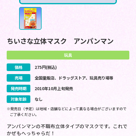
ちいさな立体マスク アンパンマン
玩具
価格
275
円(税込)
売場
全国量販店、ドラッグストア、玩具売り場等
発売時期
2010
年
10
月
上旬
発売
対象年齢
なし
※発売日（予定）は地域・店舗などによって異なる場合がございますので
ご了承ください。
アンパンマンの不職布立体タイプのマスクです。これで
かぜもへっちゃらだ！