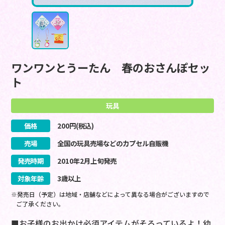
ワンワンとうーたん 春のおさんぽセッ
ト
玩具
価格
200
円(税込)
売場
全国の玩具売場などのカプセル自販機
発売時期
2010
年
2
月
上旬
発売
対象年齢
3歳以上
※発売日（予定）は地域・店舗などによって異なる場合がございますので
ご了承ください。
■お子様のお出かけ必須アイテムがそろっているよ！幼