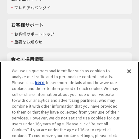
プレミアムバンダイ
お客様サポート
お客様サポートトップ
重要なお知らせ
会社・採用情報
会社情報
We use unique personal identifier such as cookies to
採用情報
analyze our traffic and to personalize content and ads.
Please click
here
to see more details about how we use
サステナビリティ
cookies and the retention period of each cookie. We may
お問い合わせ
sell or share information about your use of our website
to/with our analytics and advertising partners, who may
combine it with other information that you have provided
to them or that they have collected from your use of their
services. However, we do not set and use cookies for our
ウェブサイトご利用条件
ソーシャルメディアポリシー
users under 16 years of age. Please click “Reject All
個人情報及び特定個人情報等の取り扱いに関する保護方針
Cookies” if you are under the age of 16 or to reject all
cookies. To customize your cookie settings, please click
Do Not Sell or Share My Personal Information
著作権・商標について