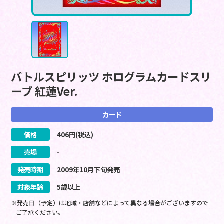
バトルスピリッツ ホログラムカードスリ
ーブ 紅蓮Ver.
カード
価格
406
円(税込)
売場
-
発売時期
2009
年
10
月
下旬
発売
対象年齢
5歳以上
※発売日（予定）は地域・店舗などによって異なる場合がございますので
ご了承ください。