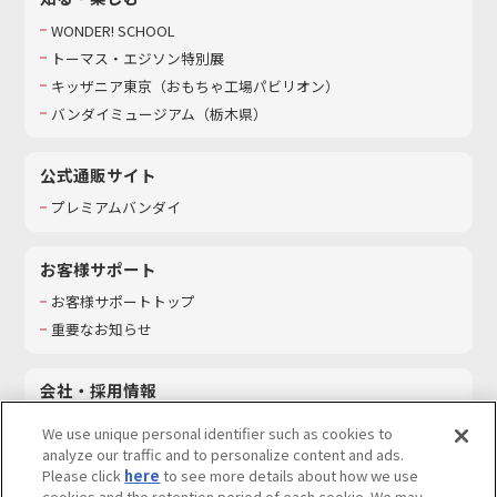
WONDER! SCHOOL
トーマス・エジソン特別展
キッザニア東京（おもちゃ工場パビリオン）​
バンダイミュージアム（栃木県）
公式通販サイト
プレミアムバンダイ
お客様サポート
お客様サポートトップ
重要なお知らせ
会社・採用情報
会社情報
We use unique personal identifier such as cookies to
採用情報
analyze our traffic and to personalize content and ads.
Please click
here
to see more details about how we use
サステナビリティ
cookies and the retention period of each cookie. We may