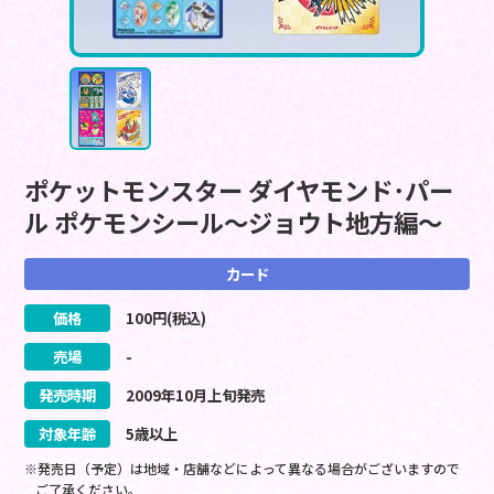
ポケットモンスター ダイヤモンド･パー
ル ポケモンシール～ジョウト地方編～
カード
価格
100
円(税込)
売場
-
発売時期
2009
年
10
月
上旬
発売
対象年齢
5歳以上
※発売日（予定）は地域・店舗などによって異なる場合がございますので
ご了承ください。