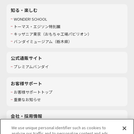
知る・楽しむ
WONDER! SCHOOL
トーマス・エジソン特別展
キッザニア東京（おもちゃ工場パビリオン）​
バンダイミュージアム（栃木県）
公式通販サイト
プレミアムバンダイ
お客様サポート
お客様サポートトップ
重要なお知らせ
会社・採用情報
会社情報
We use unique personal identifier such as cookies to
採用情報
analyze our traffic and to personalize content and ads.