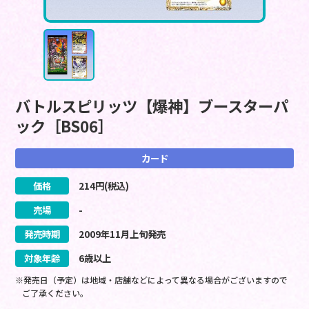
バトルスピリッツ【爆神】ブースターパ
ック［BS06］
カード
価格
214
円(税込)
売場
-
発売時期
2009
年
11
月
上旬
発売
対象年齢
6歳以上
※発売日（予定）は地域・店舗などによって異なる場合がございますので
ご了承ください。