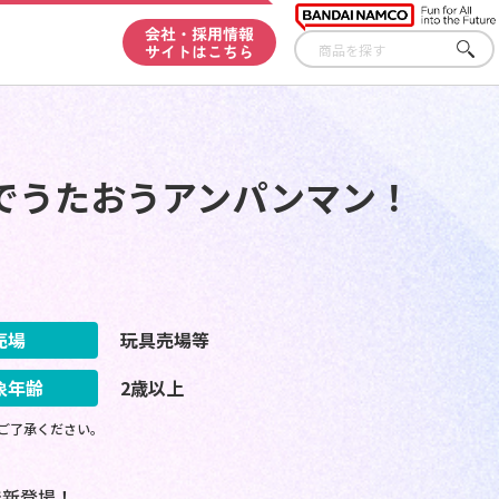
会社・採用情報
サイトはこちら
さが
す
でうたおうアンパンマン！
売場
玩具売場等
象年齢
2歳以上
ご了承ください。
で新登場！