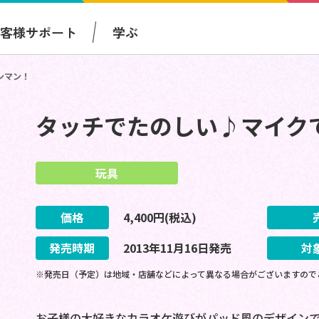
お客様サポート
学ぶ
ンマン！
タッチでたのしい♪マイク
玩具
価格
4,400
円(税込)
発売時期
2013
年
11
月
16
日
発売
対
※発売日（予定）は地域・店舗などによって異なる場合がございますので
お子様の大好きなカラオケ遊びがパッド風のデザイン