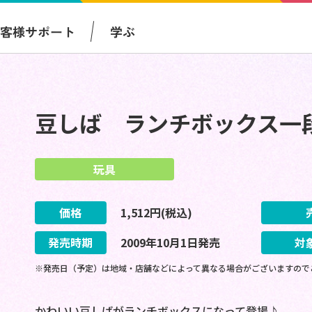
お客様サポート
学ぶ
豆しば ランチボックス一
玩具
価格
1,512
円(税込)
発売時期
2009
年
10
月
1
日
発売
対
※発売日（予定）は地域・店舗などによって異なる場合がございますので
かわいい豆しばがランチボックスになって登場♪