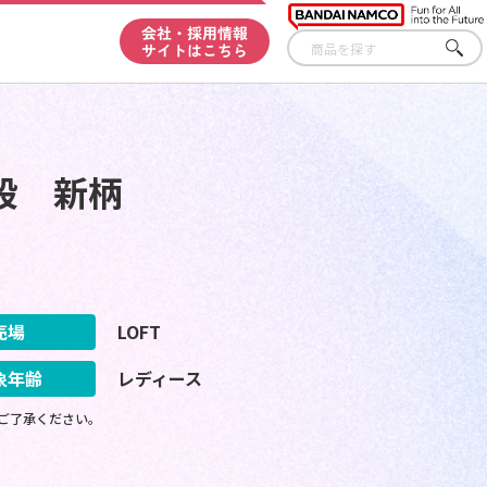
会社・採用情報
サイトはこちら
さが
す
段 新柄
売場
LOFT
象年齢
レディース
ご了承ください。