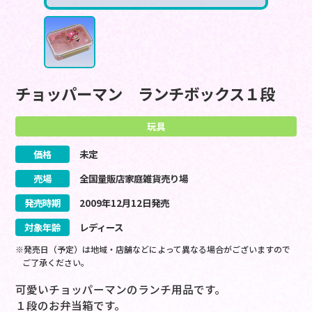
チョッパーマン ランチボックス１段
玩具
価格
未定
売場
全国量販店家庭雑貨売り場
発売時期
2009
年
12
月
12
日
発売
対象年齢
レディース
※発売日（予定）は地域・店舗などによって異なる場合がございますので
ご了承ください。
可愛いチョッパーマンのランチ用品です。
１段のお弁当箱です。