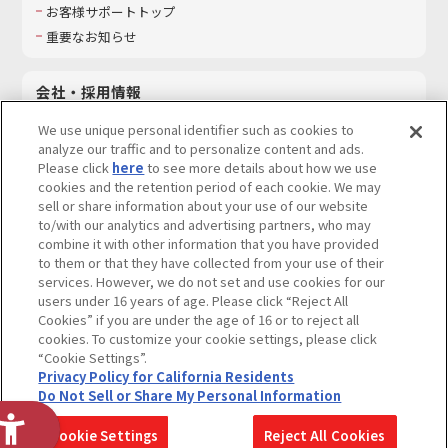
お客様サポートトップ
重要なお知らせ
会社・採用情報
会社情報
We use unique personal identifier such as cookies to
採用情報
analyze our traffic and to personalize content and ads.
Please click
here
to see more details about how we use
サステナビリティ
cookies and the retention period of each cookie. We may
お問い合わせ
sell or share information about your use of our website
to/with our analytics and advertising partners, who may
combine it with other information that you have provided
to them or that they have collected from your use of their
services. However, we do not set and use cookies for our
ウェブサイトご利用条件
ソーシャルメディアポリシー
users under 16 years of age. Please click “Reject All
個人情報及び特定個人情報等の取り扱いに関する保護方針
Cookies” if you are under the age of 16 or to reject all
cookies. To customize your cookie settings, please click
Do Not Sell or Share My Personal Information
著作権・商標について
“Cookie Settings”.
Privacy Policy for California Residents
カスタマーハラスメントに対する基本的な対応方針
Do Not Sell or Share My Personal Information
コピーライト一覧を表示する
Cookie Settings
Reject All Cookies