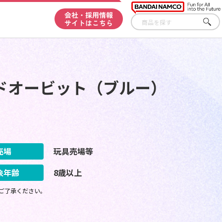
会社・採用情報
サイトはこちら
さが
す
ドオービット（ブルー）
売場
玩具売場等
象年齢
8歳以上
ご了承ください。