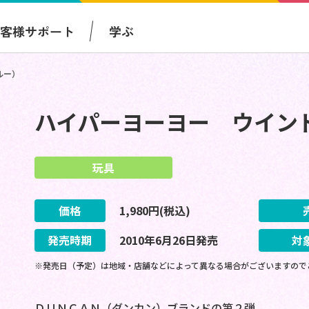
お客様サポート
学ぶ
ルー）
ハイパーヨーヨー ウイン
玩具
価格
1,980
円(税込)
発売時期
2010
年
6
月
26
日
発売
対
※発売日（予定）は地域・店舗などによって異なる場合がございますので
ＤＵＮＣＡＮ（ダンカン）ブランドの第２弾。