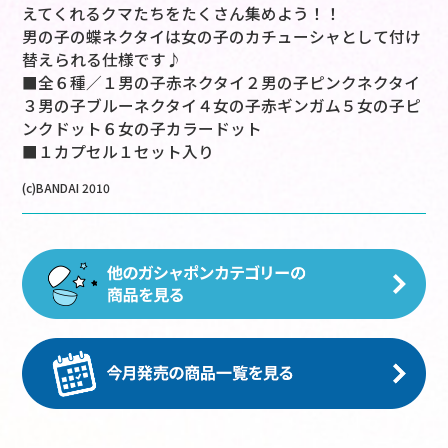
えてくれるクマたちをたくさん集めよう！！
男の子の蝶ネクタイは女の子のカチューシャとして付け
替えられる仕様です♪
■全６種／１男の子赤ネクタイ２男の子ピンクネクタイ
３男の子ブルーネクタイ４女の子赤ギンガム５女の子ピ
ンクドット６女の子カラードット
■１カプセル１セット入り
(c)BANDAI 2010