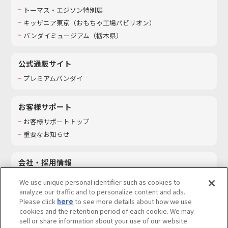
トーマス・エジソン特別展
キッザニア東京（おもちゃ工場パビリオン）​
バンダイミュージアム（栃木県）
公式通販サイト
プレミアムバンダイ
お客様サポート
お客様サポートトップ
重要なお知らせ
会社・採用情報
会社情報
We use unique personal identifier such as cookies to
採用情報
analyze our traffic and to personalize content and ads.
Please click
here
to see more details about how we use
サステナビリティ
cookies and the retention period of each cookie. We may
お問い合わせ
sell or share information about your use of our website