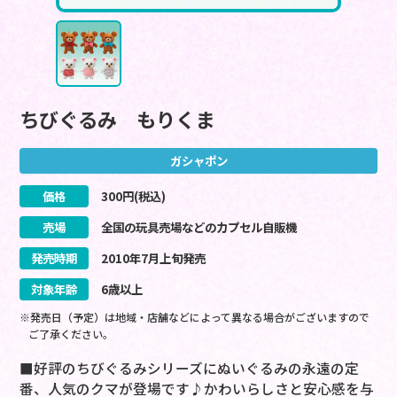
ちびぐるみ もりくま
ガシャポン
価格
300
円(税込)
売場
全国の玩具売場などのカプセル自販機
発売時期
2010
年
7
月
上旬
発売
対象年齢
6歳以上
※発売日（予定）は地域・店舗などによって異なる場合がございますので
ご了承ください。
■好評のちびぐるみシリーズにぬいぐるみの永遠の定
番、人気のクマが登場です♪かわいらしさと安心感を与