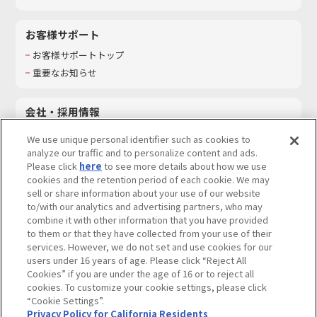
お客様サポート
お客様サポートトップ
重要なお知らせ
会社・採用情報
会社情報
We use unique personal identifier such as cookies to
採用情報
analyze our traffic and to personalize content and ads.
Please click
here
to see more details about how we use
サステナビリティ
cookies and the retention period of each cookie. We may
お問い合わせ
sell or share information about your use of our website
to/with our analytics and advertising partners, who may
combine it with other information that you have provided
to them or that they have collected from your use of their
services. However, we do not set and use cookies for our
ウェブサイトご利用条件
ソーシャルメディアポリシー
users under 16 years of age. Please click “Reject All
個人情報及び特定個人情報等の取り扱いに関する保護方針
Cookies” if you are under the age of 16 or to reject all
cookies. To customize your cookie settings, please click
Do Not Sell or Share My Personal Information
著作権・商標について
“Cookie Settings”.
Privacy Policy for California Residents
カスタマーハラスメントに対する基本的な対応方針