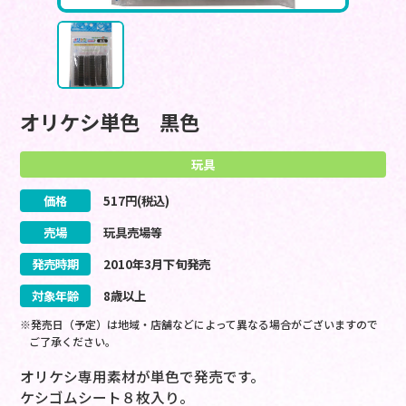
オリケシ単色 黒色
玩具
価格
517
円(税込)
売場
玩具売場等
発売時期
2010
年
3
月
下旬
発売
対象年齢
8歳以上
※発売日（予定）は地域・店舗などによって異なる場合がございますので
ご了承ください。
オリケシ専用素材が単色で発売です。
ケシゴムシート８枚入り。